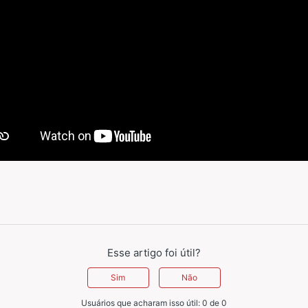
Esse artigo foi útil?
Sim
Não
Usuários que acharam isso útil: 0 de 0