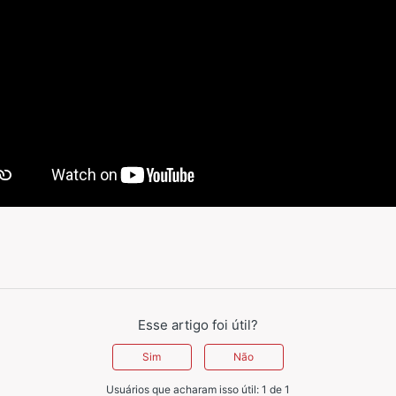
Esse artigo foi útil?
Sim
Não
Usuários que acharam isso útil: 1 de 1