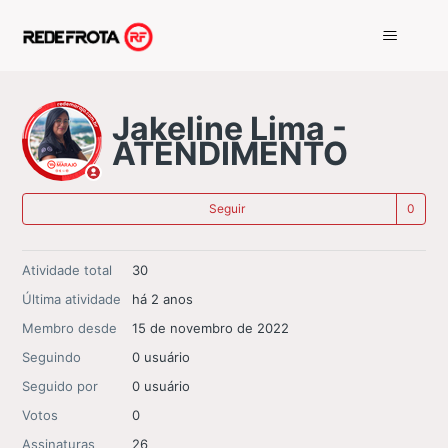
Jakeline Lima -
ATENDIMENTO
Ai
Seguir
Atividade total
30
Última atividade
há 2 anos
Membro desde
15 de novembro de 2022
Seguindo
0 usuário
Seguido por
0 usuário
Votos
0
Assinaturas
26