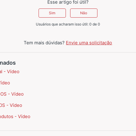
Esse artigo foi útil?
Sim
Não
Usuários que acharam isso útil: 0 de 0
Tem mais dúvidas?
Envie uma solicitação
onados
l - Vídeo
Vídeo
POS - Vídeo
OS - Vídeo
odutos - Vídeo